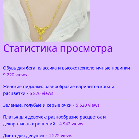
Позвольте представить вам исключительно
интересную коллекцию белье jolidon 2015. Вы
часто слышите про какой-то товар — Лучший
выбор для девушки! Однако
Статистика просмотра
Золотая цепочка для девушки
Нет ничего проще, чем определиться с
подарком для молодой девушки — конечно же
Обувь для бега: классика и высокотехнологичные новинки
-
это золотая цепочка. Объяснение простое, это
9 220 views
наиболее доступное
Женские пиджаки: разнообразие вариантов кроя и
расцветки
- 6 876 views
Зеленые, голубые и серые очки
- 5 520 views
Платья для девочек: разнообразие расцветок и
декоративных решений
- 4 942 views
Диета для девушек
- 4 572 views