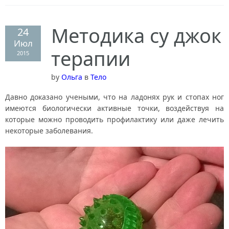
Кулинария
Методика су джок
24
Июл
Психология
терапии
2015
by
Ольга
в
Тело
Свадьба
Давно доказано учеными, что на ладонях рук и стопах ног
имеются биологически активные точки, воздействуя на
Домоводство
которые можно проводить профилактику или даже лечить
некоторые заболевания.