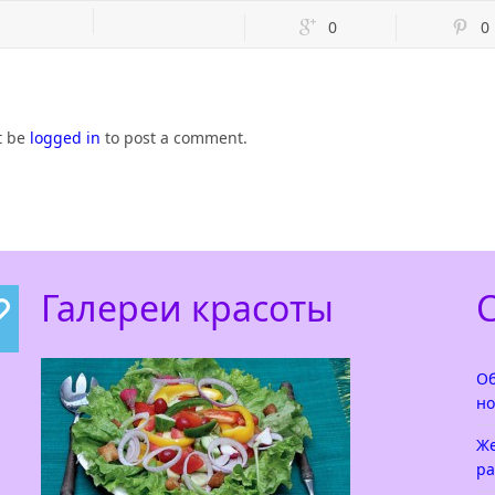
0
0
t be
logged in
to post a comment.
Галереи красоты
Об
но
Же
ра