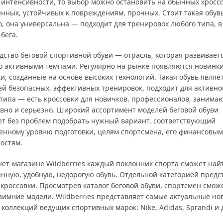
 интенсивности, то выбор можно остановить на обычных кроссо
енных, устойчивых к повреждениям, прочных. Стоит такая обув
, она универсальна — подходит для тренировок любого типа, в
 бега.
дство беговой спортивной обуви — отрасль, которая развивает
о активными темпами. Регулярно на рынке появляются новинк
и, созданные на основе высоких технологий. Такая обувь являе
ей безопасных, эффективных тренировок, подходит для активно
 типа — есть кроссовки для новичков, профессионалов, заним
авно и серьезно. Широкий ассортимент моделей беговой обуви
ет без проблем подобрать нужный вариант, соответствующий
енному уровню подготовки, целям спортсмена, его финансовым
остям.
нет-магазине Wildberries каждый поклонник спорта сможет най
енную, удобную, недорогую обувь. Отдельной категорией пред
кроссовки. Просмотрев каталог беговой обуви, спортсмен смож
 зимние модели. Wildberries представляет самые актуальные н
 коллекций ведущих спортивных марок: Nike, Adidas, Sprandi и 