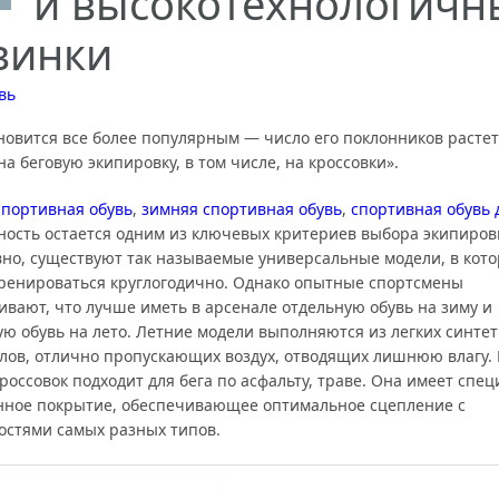
и высокотехнологичн
винки
вь
новится все более популярным — число его поклонников растет.
на беговую экипировку, в том числе, на кроссовки».
спортивная обувь
,
зимняя спортивная обувь
,
спортивная обувь 
ность остается одним из ключевых критериев выбора экипиров
вно, существуют так называемые универсальные модели, в кот
ренироваться круглогодично. Однако опытные спортсмены
ивают, что лучше иметь в арсенале отдельную обувь на зиму и
ую обувь на лето. Летние модели выполняются из легких синте
лов, отлично пропускающих воздух, отводящих лишнюю влагу.
россовок подходит для бега по асфальту, траве. Она имеет спе
ное покрытие, обеспечивающее оптимальное сцепление с
остями самых разных типов.