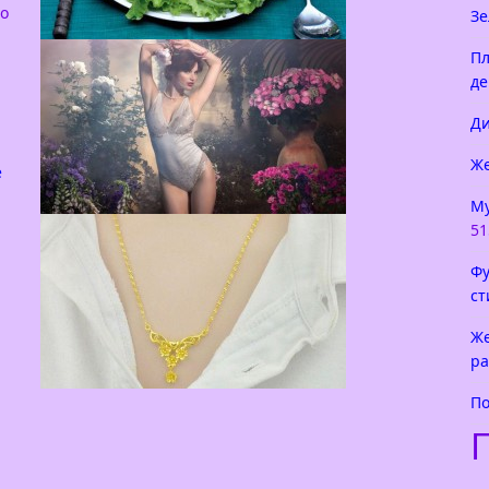
го
Зе
Как красиво украсить салат
Пл
де
Салат — это то самое блюдо, которое мало
приготовить, его надо украсить. Вы
Ди
скажете, что любое блюдо не помешает
красиво
Же
е
Му
51
Белье Jolidon
Позвольте представить вам
Фу
исключительно интересную коллекцию
ст
белье jolidon 2015. Вы часто слышите про
какой-то товар — Лучший выбор для
Же
девушки! Однако
ра
По
Золотая цепочка для девушки
Нет ничего проще, чем определиться с
подарком для молодой девушки —
конечно же это золотая цепочка.