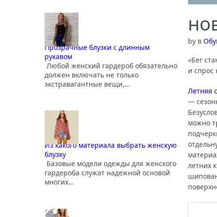
но
by
в
Обу
Прозрачные блузки с длинным
рукавом
«Бег ста
Любой женский гардероб обязательно
и спрос 
должен включать не только
экстравагантные вещи,…
Летняя 
— сезон
Безусло
можно т
подчерк
отдельн
Из какого материала выбрать женскую
блузку
материа
Базовые модели одежды для женского
летних к
гардероба служат надежной основой
шипован
многих…
поверхн