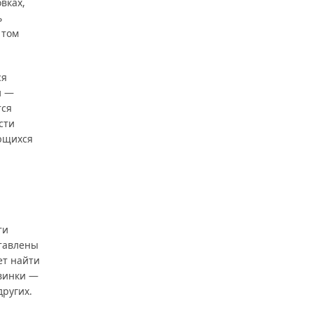
вках,
ь
 том
ся
и —
тся
сти
ающихся
ти
ставлены
ет найти
овинки —
других.