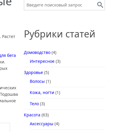
ые
Рубрики статей
 Растет
Домоводство
(4)
для бега
Интересное
(3)
ки.
орых
Здоровье
(5)
Волосы
(1)
тических
Кожа, ногти
(1)
 Подошва
циальное
Тело
(3)
Красота
(63)
Аксессуары
(4)