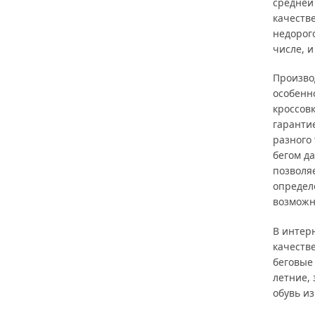
средней
качеств
недорого
числе, и
Произво
особенн
кроссовк
гаранти
разного
бегом д
позволя
определ
возможн
В интер
качеств
беговые 
летние,
обувь из