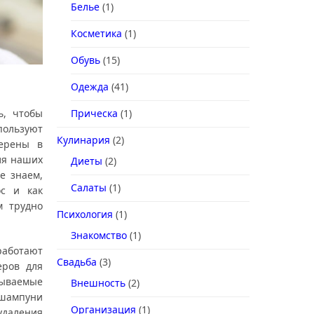
Белье
(1)
Косметика
(1)
Обувь
(15)
Одежда
(41)
Прическа
(1)
ь, чтобы
пользуют
Кулинария
(2)
ерены в
ля наших
Диеты
(2)
е знаем,
Салаты
(1)
ос и как
м трудно
Психология
(1)
Знакомство
(1)
работают
Свадьба
(3)
еров для
ываемые
Внешность
(2)
 шампуни
Организация
(1)
удаления