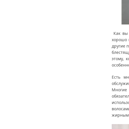
Как вы 
хорошо 
другие 
блестящ
этому, 
особенн
Есть мн
обслужи
Многие 
обязате
использ
волосами
жирным