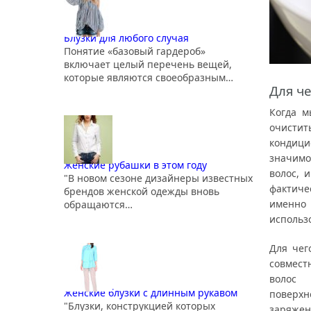
Блузки для любого случая
Понятие «базовый гардероб»
включает целый перечень вещей,
которые являются своеобразным…
Для ч
Когда м
очистит
кондиц
значимо
Женские рубашки в этом году
волос, 
"В новом сезоне дизайнеры известных
фактиче
брендов женской одежды вновь
именно 
обращаются…
использ
Для чег
совмест
волос 
Женские блузки с длинным рукавом
поверхн
"Блузки, конструкцией которых
заряжен