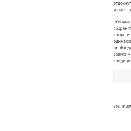
отдохну
и рассла
Кондици
сохраня
когда и
одинако
необхо
зависи
кондици
You mus