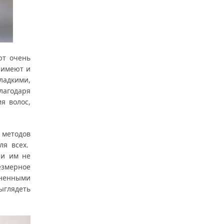
ют очень
 имеют и
ладкими,
лагодаря
я волос,
 методов
ля всех.
 и им не
езмерное
жненными
выглядеть