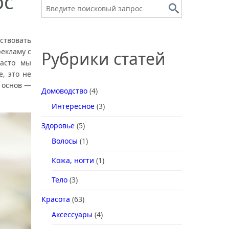
ос
ствовать
рекламу с
Рубрики статей
асто мы
, это не
с основ —
Домоводство
(4)
Интересное
(3)
Здоровье
(5)
Волосы
(1)
Кожа, ногти
(1)
Тело
(3)
Красота
(63)
Аксессуары
(4)