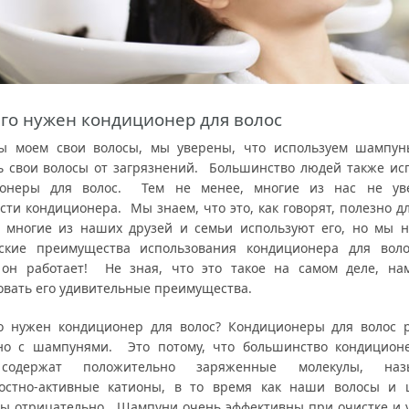
его нужен кондиционер для волос
ы моем свои волосы, мы уверены, что используем шампун
ь свои волосы от загрязнений. Большинство людей также ис
ионеры для волос. Тем не менее, многие из нас не ув
сти кондиционера. Мы знаем, что это, как говорят, полезно д
и многие из наших друзей и семьи используют его, но мы н
ские преимущества использования кондиционера для вол
он работает! Не зная, что это такое на самом деле, на
овать его удивительные преимущества.
о нужен кондиционер для волос? Кондиционеры для волос 
но с шампунями. Это потому, что большинство кондицион
содержат положительно заряженные молекулы, наз
остно-активные катионы, в то время как наши волосы и
ы отрицательно. Шампуни очень эффективны при очистке и 