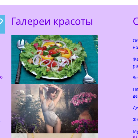
Галереи красоты
Об
но
Же
ра
го
Зе
Как красиво украсить салат
Пл
де
Салат — это то самое блюдо, которое мало
приготовить, его надо украсить. Вы
Ди
скажете, что любое блюдо не помешает
красиво
Же
е
Му
51