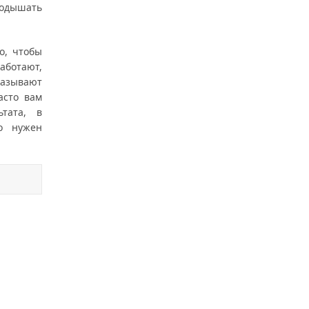
подышать
о, чтобы
аботают,
казывают
асто вам
тата, в
о нужен