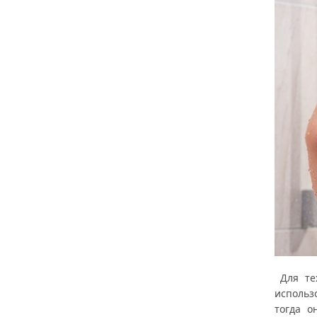
Для тех
использ
тогда о