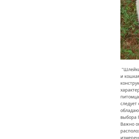
"Шлейки
и кошка
констру
характе
питомца
следует
обладаю
выбора 
Важно о
располо
измерен