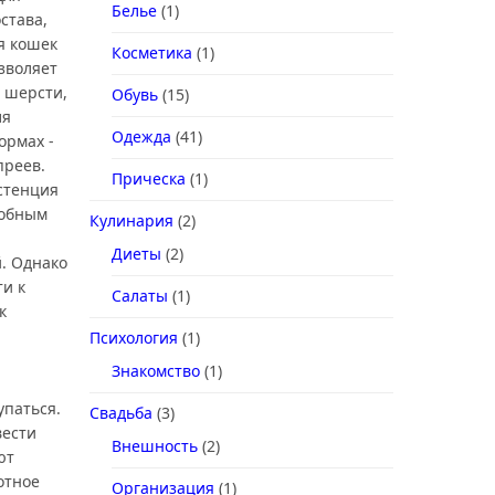
Белье
(1)
става,
я кошек
Косметика
(1)
зволяет
 шерсти,
Обувь
(15)
ля
Одежда
(41)
ормах -
преев.
Прическа
(1)
стенция
добным
Кулинария
(2)
Диеты
(2)
. Однако
ти к
Салаты
(1)
к
Психология
(1)
Знакомство
(1)
упаться.
Свадьба
(3)
вести
Внешность
(2)
ют
отное
Организация
(1)