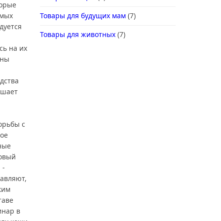
торые
емых
Товары для будущих мам
(7)
дуется
Товары для животных
(7)
ь на их
ены
дства
ышает
орьбы с
ое
ные
ковый
 -
бавляют,
ким
таве
инар в