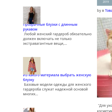
2019
by
в
Тов
Прозрачные блузки с длинным
рукавом
Любой женский гардероб обязательно
должен включать не только
экстравагантные вещи,…
Из какого материала выбрать женскую
блузку
Базовые модели одежды для женского
гардероба служат надежной основой
многих…
"Для ух
космети