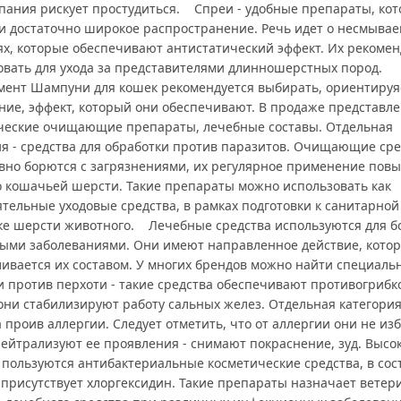
упания рискует простудиться. Спреи - удобные препараты, ко
и достаточно широкое распространение. Речь идет о несмыва
х, которые обеспечивают антистатический эффект. Их рекомен
овать для ухода за представителями длинношерстных пород.
мент Шампуни для кошек рекомендуется выбирать, ориентируяс
ние, эффект, который они обеспечивают. В продаже представл
ческие очищающие препараты, лечебные составы. Отдельная
ия - средства для обработки против паразитов. Очищающие сре
вно борются с загрязнениями, их регулярное применение пов
о кошачьей шерсти. Такие препараты можно использовать как
ятельные уходовые средства, в рамках подготовки к санитарной
ке шерсти животного. Лечебные средства используются для б
ыми заболеваниями. Они имеют направленное действие, котор
ливается их составом. У многих брендов можно найти специаль
 против перхоти - такие средства обеспечивают противогриб
они стабилизируют работу сальных желез. Отдельная категория
 проив аллергии. Следует отметить, что от аллергии они не из
нейтрализуют ее проявления - снимают покраснение, зуд. Высо
 пользуются антибактериальные косметические средства, в сос
 присутствует хлоргексидин. Такие препараты назначает ветер