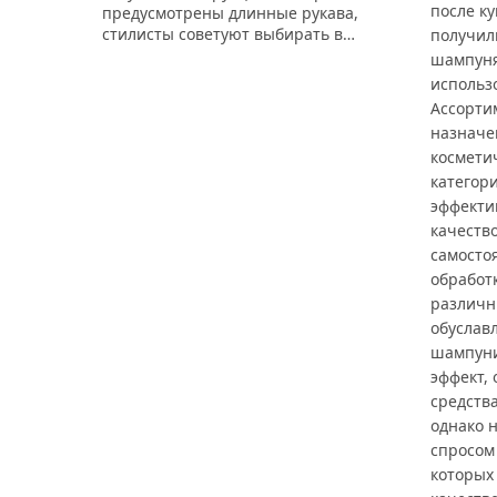
после к
предусмотрены длинные рукава,
стилисты советуют выбирать в…
получил
шампуня
использ
Ассорти
назначе
космети
категор
эффекти
качеств
самосто
обработ
различн
обуслав
шампуни
эффект, 
средства
однако 
спросом
которых