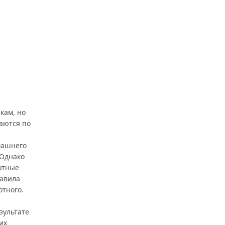
кам, но
аются по
машнего
 Однако
отные
авила
тного.
зультате
их