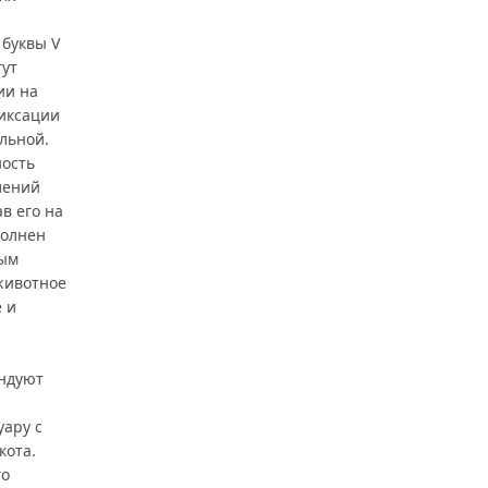
 буквы V
гут
ии на
иксации
льной.
ность
лений
в его на
полнен
вым
животное
 и
ендуют
уару с
кота.
го