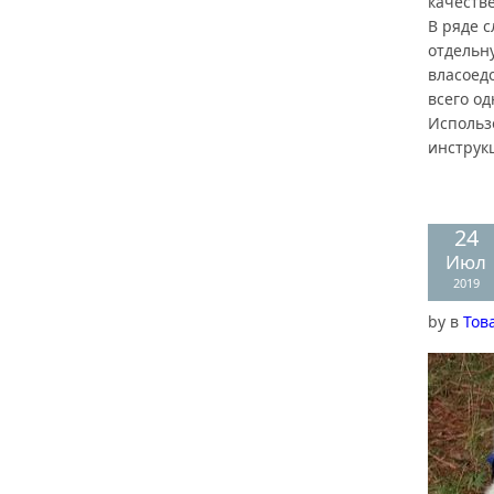
качеств
В ряде 
отдельн
власоед
всего о
Использ
инструк
24
Июл
2019
by
в
Тов