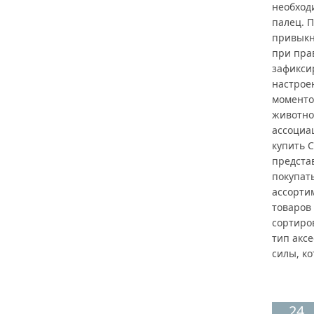
необход
палец. П
привыкн
при прав
зафикси
настрое
моменто
животно
ассоциа
купить 
предста
покупат
ассорти
товаров
сортиров
тип аксе
силы, ко
24