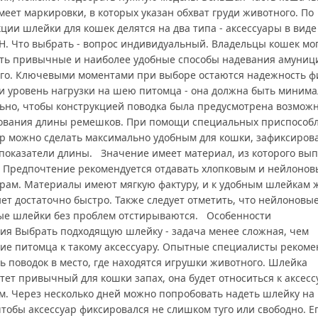
еет маркировки, в которых указан обхват груди животного. По
ции шлейки для кошек делятся на два типа - аксессуары в виде
 H. Что выбрать - вопрос индивидуальный. Владельцы кошек мо
ть привычные и наиболее удобные способы надевания амуниц
го. Ключевыми моментами при выборе остаются надежность ф
и уровень нагрузки на шею питомца - она должна быть минима
ьно, чтобы конструкцией поводка была предусмотрена возмож
ования длины ремешков. При помощи специальных приспособ
ар можно сделать максимально удобным для кошки, зафиксирова
показатели длины. Значение имеет материал, из которого вы
. Предпочтение рекомендуется отдавать хлопковым и нейлоно
арам. Материалы имеют мягкую фактуру, и к удобным шлейкам 
ет достаточно быстро. Также следует отметить, что нейлоновые
ые шлейки без проблем отстирываются. Особенности
ия Выбрать подходящую шлейку - задача менее сложная, чем
ие питомца к такому аксессуару. Опытные специалисты реком
ь поводок в место, где находятся игрушки животного. Шлейка
ет привычный для кошки запах, она будет относиться к аксесс
м. Через несколько дней можно попробовать надеть шлейку на 
тобы аксессуар фиксировался не слишком туго или свободно. Е