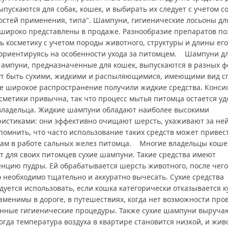
пускаются для собак, кошек, и выбирать их следует с учетом со
остей применения, типа". Шампуни, гигиенические лосьоны дл
 широко представлены в продаже. Разнообразие препаратов по
ь косметику с учетом породы животного, структуры и длины его
 ориентируясь на особенности ухода за питомцем. Шампуни д
ампуни, предназначенные для кошек, выпускаются в разных ф
ут быть сухими, жидкими и распыляющимися, имеющими вид с
е широкое распространение получили жидкие средства. Конси
осметики привычна, так что процесс мытья питомца остается у
 владельца. Жидкие шампуни обладают наиболее высокими
ристиками: они эффективно очищают шерсть, ухаживают за ней
помнить, что часто использование таких средств может привес
ам в работе сальных желез питомца. Многие владельцы коше
т для своих питомцев сухие шампуни. Такие средства имеют
енцию пудры. Ей обрабатывается шерсть животного, после чего
о необходимо тщательно и аккуратно вычесать. Сухие средства
уется использовать, если кошка категорически отказывается к
аменимы в дороге, в путешествиях, когда нет возможности про
нные гигиенические процедуры. Также сухие шампуни выруча
огда температура воздуха в квартире становится низкой, и жив