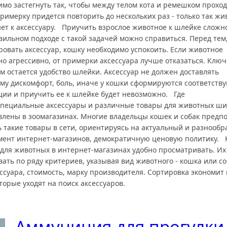
имо застегнуть так, чтобы между телом кота и ремешком прохо
римерку придется повторить до нескольких раз - только так жи
ет к аксессуару. Приучить взрослое животное к шлейке сложно
ильном подходе с такой задачей можно справиться. Перед тем,
ровать аксессуар, кошку необходимо успокоить. Если животное
но агрессивно, от примерки аксессуара лучше отказаться. Клю
м остается удобство шлейки. Аксессуар не должен доставлять
му дискомфорт, боль, иначе у кошки сформируются соответст
ции и приучить ее к шлейке будет невозможно. Где
Специальные аксессуары и различные товары для животных ши
влены в зоомагазинах. Многие владельцы кошек и собак предп
ь такие товары в сети, ориентируясь на актуальный и разнооб
мент интернет-магазинов, демократичную ценовую политику. 
 для животных в интернет-магазинах удобно просматривать. И
ать по ряду критериев, указывая вид животного - кошка или со
ссуара, стоимость, марку производителя. Сортировка экономит
торые уходят на поиск аксессуаров.
Аммуниция для прогулки