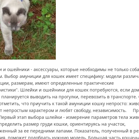
 и ошейники - аксессуары, которые необходимы не только соба
м. Выбор амуниции для кошек имеет специфику: модели различ
кции, размерам, имеют определенные практические
ристики". Шлейки и ошейники для кошек потребуются, если до
 планируется выводить на прогулки, перевозить в транспорте.
 отметить, что приучить к такой амуниции кошку непросто: жив
т непростым характером и любят свободу, независимость. Пр
Первый этап выбора шлейки - измерение параметров тела живо
пределить размер груди кошки, ориентируясь на участок,
женный за ее передними лапами. Показатель, полученный в ре
ия, поможет подобрать нужную модель. Большая часть кошачь