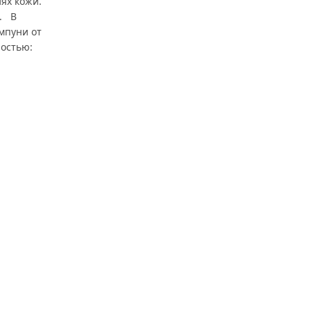
ях кожи.
о. В
мпуни от
ностью: