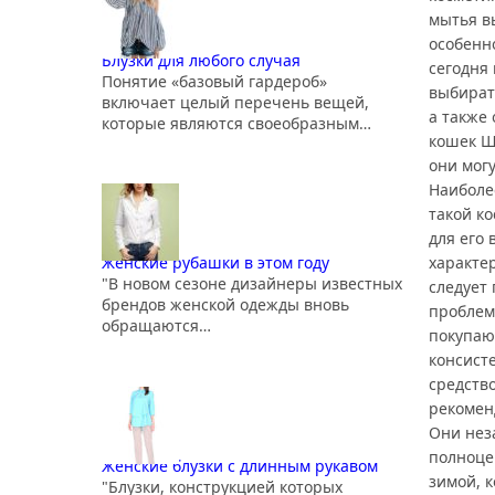
мытья вы
особенн
Блузки для любого случая
сегодня
Понятие «базовый гардероб»
выбират
включает целый перечень вещей,
а также
которые являются своеобразным…
кошек Ш
они мог
Наиболе
такой к
для его
характе
Женские рубашки в этом году
"В новом сезоне дизайнеры известных
следует 
брендов женской одежды вновь
проблем
обращаются…
покупаю
консист
средств
рекоменд
Они нез
полноце
Женские блузки с длинным рукавом
зимой, к
"Блузки, конструкцией которых