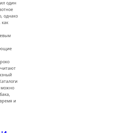
дил один
вотное
, однако
 как
чевым
вующие
роко
очитают
разный
Каталоги
х можно
бака,
 время и
 и