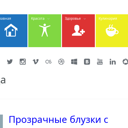
лавная
Красота
Здоровье
Кулинария
а
Прозрачные блузки с