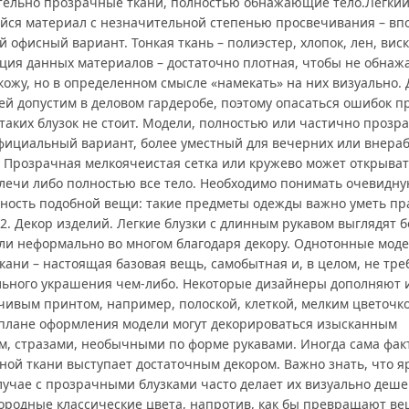
тельно прозрачные ткани, полностью обнажающие тело.Легки
йся материал с незначительной степенью просвечивания – вп
 офисный вариант. Тонкая ткань – полиэстер, хлопок, лен, виск
ция данных материалов – достаточно плотная, чтобы не обнаж
 кожу, но в определенном смысле «намекать» на них визуально.
ей допустим в деловом гардеробе, поэтому опасаться ошибок п
таких блузок не стоит. Модели, полностью или частично прозр
фициальный вариант, более уместный для вечерних или внера
. Прозрачная мелкоячеистая сетка или кружево может открыват
плечи либо полностью все тело. Необходимо понимать очевидн
ьность подобной вещи: такие предметы одежды важно уметь пр
2. Декор изделий. Легкие блузки с длинным рукавом выглядят б
или неформально во многом благодаря декору. Однотонные моде
ткани – настоящая базовая вещь, самобытная и, в целом, не тр
льного украшения чем-либо. Некоторые дизайнеры дополняют 
чивым принтом, например, полоской, клеткой, мелким цветочко
 плане оформления модели могут декорироваться изысканным
м, стразами, необычными по форме рукавами. Иногда сама фак
ной ткани выступает достаточным декором. Важно знать, что я
лучае с прозрачными блузками часто делает их визуально деше
городные классические цвета, напротив, как бы превращают ве