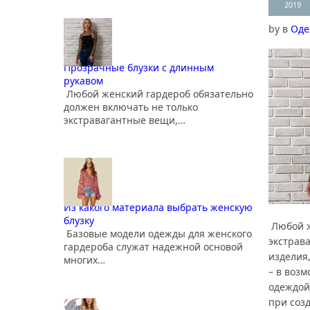
2019
by
в
Оде
Прозрачные блузки с длинным
рукавом
Любой женский гардероб обязательно
должен включать не только
экстравагантные вещи,…
Из какого материала выбрать женскую
блузку
Любой ж
Базовые модели одежды для женского
экстрава
гардероба служат надежной основой
изделия
многих…
– в воз
одеждой
при соз