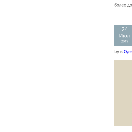
более д
24
Июл
2019
by
в
Оде