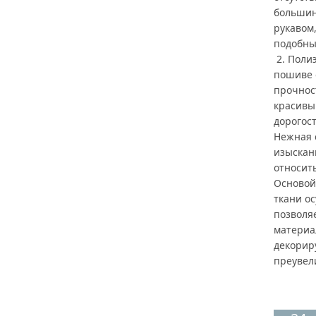
большин
рукавом
подобны
2. Поли
пошиве 
прочност
красивы
дорогос
Нежная 
изыскан
относит
Основой
ткани о
позволя
материа
декориру
преувел