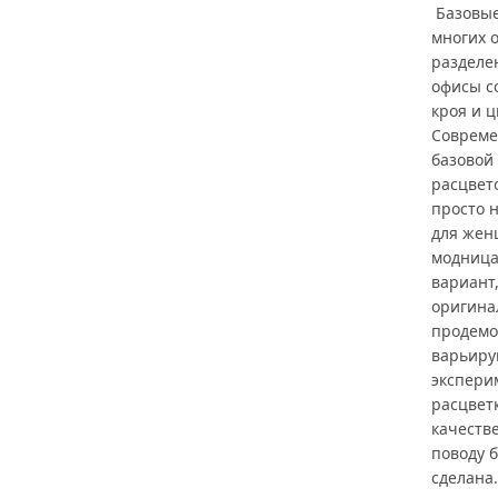
Базовые
многих о
разделе
офисы с
кроя и ц
Совреме
базовой
расцвето
просто 
для жен
модница
вариант
оригина
продемо
варьиру
экспери
расцветк
качеств
поводу б
сделана