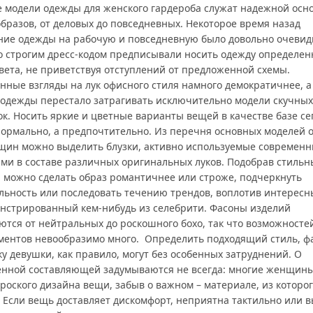
 модели одежды для женского гардероба служат надежной осн
бразов, от деловых до повседневных. Некоторое время назад
ние одежды на рабочую и повседневную было довольно очевид
о строгим дресс-кодом предписывали носить одежду определен
вета, не приветствуя отступлений от предложенной схемы.
нные взгляды на лук офисного стиля намного демократичнее, а
 одежды перестало затрагивать исключительно модели скучных
к. Носить яркие и цветные варианты вещей в качестве базе се
нормально, а предпочтительно. Из перечня основных моделей 
щин можно выделить блузки, активно используемые современ
ми в составе различных оригинальных луков. Подобрав стильн
, можно сделать образ романтичнее или строже, подчеркнуть
льность или последовать течению трендов, воплотив интересны
нстрированный кем-нибудь из селебрити. Фасоны изделий
ются от нейтральных до роскошного бохо, так что возможносте
ментов невообразимо много. Определить подходящий стиль, ф
у девушки, как правило, могут без особенных затруднений. О
енной составляющей задумываются не всегда: многие женщины
роского дизайна вещи, забыв о важном – материале, из которог
. Если вещь доставляет дискомфорт, неприятна тактильно или 