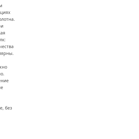
м
кциях
олотна.
ри
кая
лк:
чества
лярны.
жно
о.
ение
не
е, без