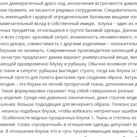
льно демократичный дресс-код, исключения встречаются довол
 как правило, не касаются рядовых сотрудников. Следовательно
ть имеющийся гардероб определенными базовыми вещами оз
 замечательный вклад в собственный имидж. Блузка – один из 
нных предметов, относящихся к группе базовой одежды. Данна
о всех сторон: красивый силуэт, возможность ненавязчивого, н
ного декора, совместимость с другими изделиями – положител
 блузкам не занимать. Современные производители коллекций 
зачастую предлагают дамам вариант универсальной вещи, ви
ающей одновременно блузку и рубашку. Обычно основное отл
в ткани и силуэте: рубашка выглядит строго, тогда как блузка о
енный просто для полета фантазии при создании образа. Актуа
егодня – это блузка из легкой прозрачной ткани, дополненная
. Такая формулировка скрывает под собой совершенно разные
ы изделия. Среди них довольно лаконичные, даже строгие моде
ешения, больше подходящие для вечернего образа. Полезно ра
и нюансы подобных блузок, чтобы избежать неприятных ошибо
. Особенности модных прозрачных блузок 1. Ткань и степень ее
ивания. Слово «прозрачный» в отношении одежды допускает в
ки. В отношении блузок это и чуть просвечивающие варианты, 