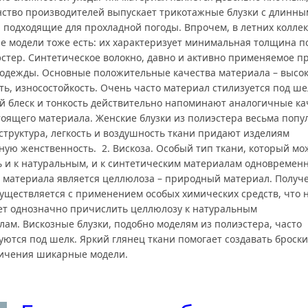
ство производителей выпускает трикотажные блузки с длинны
, подходящие для прохладной погоды. Впрочем, в летних колле
е модели тоже есть: их характеризует минимальная толщина п
эстер. Синтетическое волокно, давно и активно применяемое п
одежды. Основные положительные качества материала – высо
ь, износостойкость. Очень часто материал стилизуется под ше
й блеск и тонкость действительно напоминают аналогичные ка
тоящего материала. Женские блузки из полиэстера весьма попу
структура, легкость и воздушность ткани придают изделиям
ную женственность. 2. Вискоза. Особый тип ткани, который мо
ь и к натуральным, и к синтетическим материалам одновременн
 материала является целлюлоза – природный материал. Получ
существляется с применением особых химических средств, что 
ет однозначно причислить целлюлозу к натуральным
лам. Вискозные блузки, подобно моделям из полиэстера, часто
ются под шелк. Яркий глянец ткани помогает создавать броски
ичения шикарные модели.