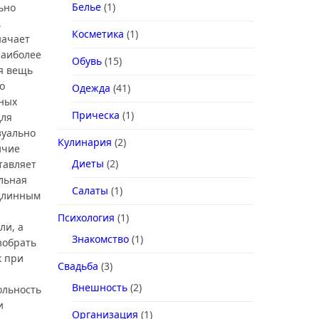
Белье
(1)
ьно
,
Косметика
(1)
начает
наиболее
Обувь
(15)
я вещь
о
Одежда
(41)
ьных
Прическа
(1)
для
зуально
Кулинария
(2)
ичие
Диеты
(2)
ставляет
льная
Салаты
(1)
 длинным
Психология
(1)
ли, а
Знакомство
(1)
зобрать
к при
Свадьба
(3)
Внешность
(2)
ольность
и
Организация
(1)