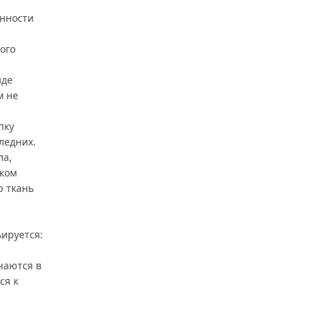
нности
ого
иде
м не
пку
ледних.
ла,
ком
ю ткань
ьируется:
чаются в
ся к
,