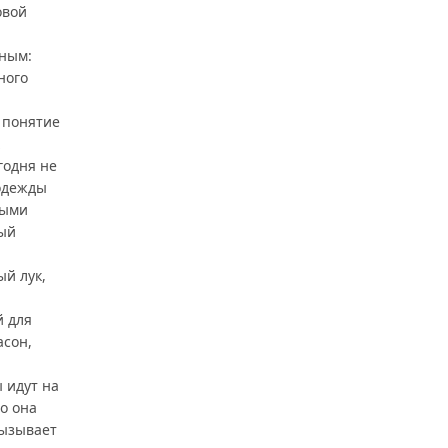
овой
ным:
ного
 понятие
годня не
одежды
ными
ый
й лук,
й для
асон,
 идут на
о она
вызывает