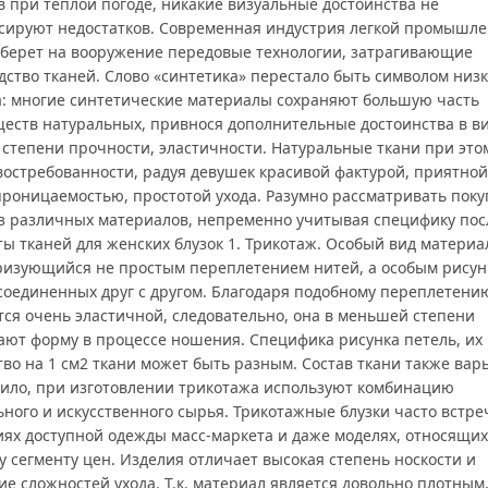
в при теплой погоде, никакие визуальные достоинства не
сируют недостатков. Современная индустрия легкой промышле
 берет на вооружение передовые технологии, затрагивающие
дство тканей. Слово «синтетика» перестало быть символом низк
а: многие синтетические материалы сохраняют большую часть
еств натуральных, привнося дополнительные достоинства в в
 степени прочности, эластичности. Натуральные ткани при это
востребованности, радуя девушек красивой фактурой, приятной
проницаемостью, простотой ухода. Разумно рассматривать поку
из различных материалов, непременно учитывая специфику пос
ы тканей для женских блузок 1. Трикотаж. Особый вид материа
ризующийся не простым переплетением нитей, а особым рисун
 соединенных друг с другом. Благодаря подобному переплетени
тся очень эластичной, следовательно, она в меньшей степени
ают форму в процессе ношения. Специфика рисунка петель, их
во на 1 см2 ткани может быть разным. Состав ткани также вар
вило, при изготовлении трикотажа используют комбинацию
ьного и искусственного сырья. Трикотажные блузки часто встре
иях доступной одежды масс-маркета и даже моделях, относящих
 сегменту цен. Изделия отличает высокая степень носкости и
ие сложностей ухода. Т.к. материал является довольно плотным