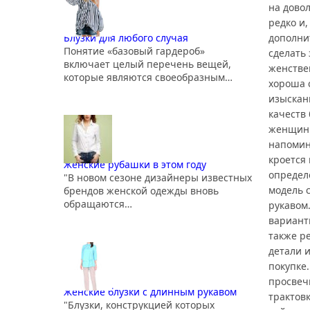
на дово
редко и,
дополни
Блузки для любого случая
Понятие «базовый гардероб»
сделать
включает целый перечень вещей,
женстве
которые являются своеобразным…
хороша с
изыскан
качеств
женщин 
напомин
кроется 
Женские рубашки в этом году
определ
"В новом сезоне дизайнеры известных
модель с
брендов женской одежды вновь
обращаются…
рукавом
вариант
также р
детали 
покупке
просвеч
Женские блузки с длинным рукавом
трактов
"Блузки, конструкцией которых