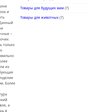
й
олне
Товары для будущих мам
(7)
оза и
ать
Товары для животных
(7)
 Данный
ри
ачные –
бочих
ь только
ую
авильно
олее
ли из
ебующая
изделия
м. Более
тура
ркий
вле, а
щь в