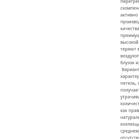
перегре
скомпен
активно
произво
качеств
преимущ
высокой
теряют 
воздухо
блузок 
Вариант
характе
петель,
получае
утрачив
количест
как пра
натурал
коллекц
среднему
отсутств