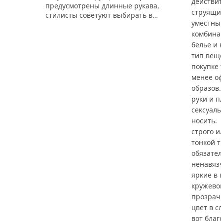
действи
предусмотрены длинные рукава,
струящи
стилисты советуют выбирать в…
уместный
комбина
белье и
тип вещ
покупке 
менее о
образов
руки и 
сексуал
носить. 
строго 
тонкой 
обязате
ненавяз
яркие в
кружево
прозрач
цвет в с
вот бла