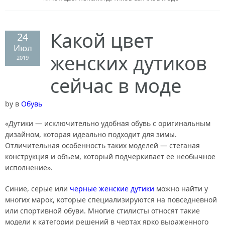
Кулинария
Какой цвет
24
Психология
Июл
женских дутиков
2019
Свадьба
сейчас в моде
by
в
Обувь
Домоводство
«Дутики — исключительно удобная обувь с оригинальным
дизайном, которая идеально подходит для зимы.
Отличительная особенность таких моделей — стеганая
конструкция и объем, который подчеркивает ее необычное
исполнение».
Синие, серые или
черные женские дутики
можно найти у
многих марок, которые специализируются на повседневной
или спортивной обуви. Многие стилисты относят такие
модели к категории решений в чертах ярко выраженного