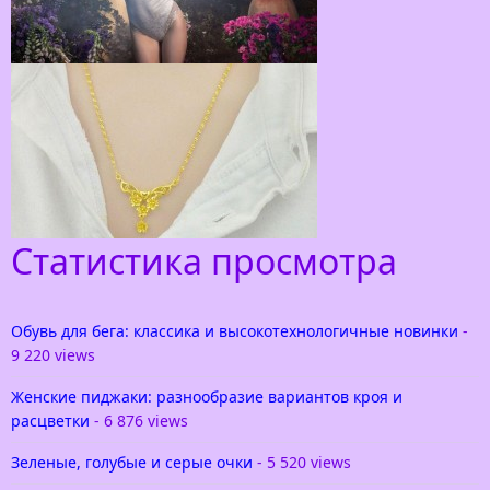
Белье Jolidon
Позвольте представить вам исключительно
интересную коллекцию белье jolidon 2015. Вы
часто слышите про какой-то товар — Лучший
выбор для девушки! Однако
Статистика просмотра
Золотая цепочка для девушки
Нет ничего проще, чем определиться с
подарком для молодой девушки — конечно же
Обувь для бега: классика и высокотехнологичные новинки
-
это золотая цепочка. Объяснение простое, это
9 220 views
наиболее доступное
Женские пиджаки: разнообразие вариантов кроя и
расцветки
- 6 876 views
Зеленые, голубые и серые очки
- 5 520 views