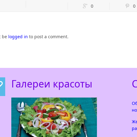
0
0
t be
logged in
to post a comment.
Галереи красоты
Об
но
Же
ра