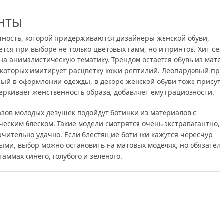
нты
ность, которой придерживаются дизайнеры женской обуви,
тся при выборе не только цветовых гамм, но и принтов. Хит с
на анималистическую тематику. Трендом остается обувь из мат
 которых имитирует расцветку кожи рептилий. Леопардовый пр
ный в оформлении одежды, в декоре женской обуви тоже присут
еркивает женственность образа, добавляет ему грациозности.
азов молодых девушек подойдут ботинки из материалов с
еским блеском. Такие модели смотрятся очень экстравагантно,
ючительно удачно. Если блестящие ботинки кажутся чересчур
ыми, выбор можно остановить на матовых моделях, но обязател
гаммах синего, голубого и зеленого.