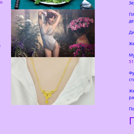
го
Зе
Как красиво украсить салат
Пл
де
Салат — это то самое блюдо, которое мало
приготовить, его надо украсить. Вы
Ди
скажете, что любое блюдо не помешает
красиво
Же
е
Му
51
Белье Jolidon
Позвольте представить вам
Фу
исключительно интересную коллекцию
ст
белье jolidon 2015. Вы часто слышите про
какой-то товар — Лучший выбор для
Же
девушки! Однако
ра
По
Золотая цепочка для девушки
Нет ничего проще, чем определиться с
подарком для молодой девушки —
конечно же это золотая цепочка.