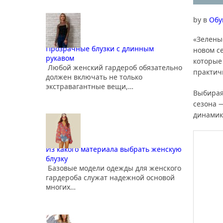
by
в
Обу
«Зелены
Прозрачные блузки с длинным
новом с
рукавом
которые
Любой женский гардероб обязательно
практич
должен включать не только
экстравагантные вещи,…
Выбирая
сезона 
динамик
Из какого материала выбрать женскую
блузку
Базовые модели одежды для женского
гардероба служат надежной основой
многих…