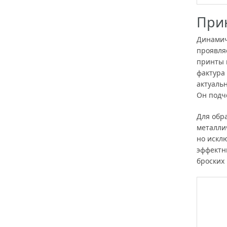
При
Динамич
проявляе
принты 
фактура
актуаль
Он подч
Для обр
металлич
но искл
эффектн
броских 