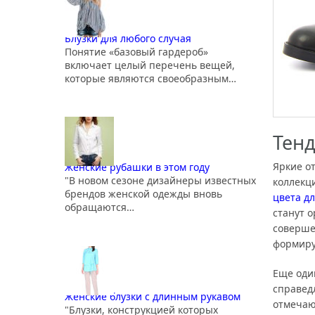
Блузки для любого случая
Понятие «базовый гардероб»
включает целый перечень вещей,
которые являются своеобразным…
Тен
Яркие о
Женские рубашки в этом году
"В новом сезоне дизайнеры известных
коллекц
брендов женской одежды вновь
цвета д
обращаются…
станут 
соверше
формиру
Еще оди
справед
Женские блузки с длинным рукавом
отмечаю
"Блузки, конструкцией которых