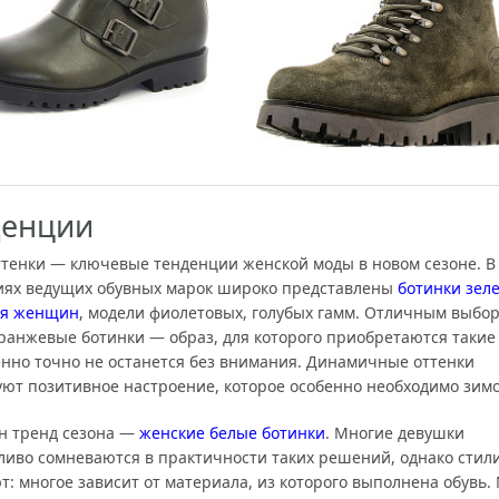
денции
ттенки — ключевые тенденции женской моды в новом сезоне. В
иях ведущих обувных марок широко представлены
ботинки зел
ля женщин
, модели фиолетовых, голубых гамм. Отличным выбо
оранжевые ботинки — образ, для которого приобретаются такие
нно точно не останется без внимания. Динамичные оттенки
ют позитивное настроение, которое особенно необходимо зимо
н тренд сезона —
женские белые ботинки
. Многие девушки
ливо сомневаются в практичности таких решений, однако стил
т: многое зависит от материала, из которого выполнена обувь.