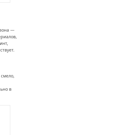
езона —
ериалов,
инт,
ствует.
 смело,
ьно в